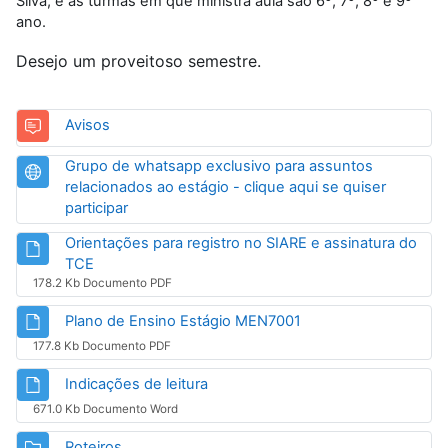
Silva, e as turmas em que ministra aula são 6º, 7º, 8º e 9º
ano.
Desejo um proveitoso semestre.
Fórum
Avisos
Grupo de whatsapp exclusivo para assuntos
relacionados ao estágio - clique aqui se quiser
URL
participar
Orientações para registro no SIARE e assinatura do
Arquivo
TCE
178.2 Kb Documento PDF
Arquivo
Plano de Ensino Estágio MEN7001
177.8 Kb Documento PDF
Arquivo
Indicações de leitura
671.0 Kb Documento Word
Pasta
Roteiros