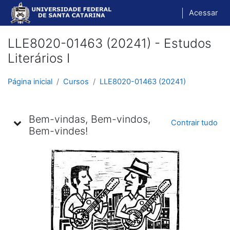
Ir para o conteúdo principal
Acessar
LLE8020-01463 (20241) - Estudos
Literários I
Página inicial
Cursos
LLE8020-01463 (20241)
Programação
Bem-vindas, Bem-vindos,
Contrair tudo
Bem-vindes!