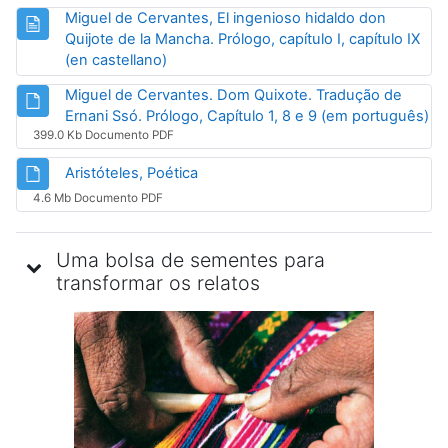
Miguel de Cervantes, El ingenioso hidaldo don
Quijote de la Mancha. Prólogo, capítulo I, capítulo IX
Página
(en castellano)
Miguel de Cervantes. Dom Quixote. Tradução de
Ar
Ernani Ssó. Prólogo, Capítulo 1, 8 e 9 (em português)
399.0 Kb Documento PDF
Arquivo
Aristóteles, Poética
4.6 Mb Documento PDF
Uma bolsa de sementes para
transformar os relatos