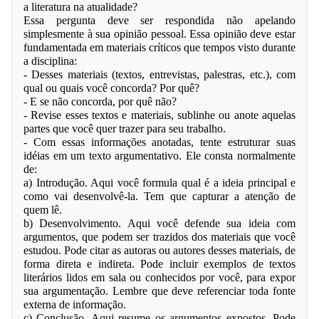
a literatura na atualidade? 
Essa pergunta deve ser respondida não apelando 
simplesmente à sua opinião pessoal. Essa opinião deve estar 
fundamentada em materiais críticos que tempos visto durante 
a disciplina:
- Desses materiais (textos, entrevistas, palestras, etc.), com 
qual ou quais você concorda? Por quê? 
- E se não concorda, por quê não? 
- Revise esses textos e materiais, sublinhe ou anote aquelas 
partes que você quer trazer para seu trabalho. 
- Com essas informações anotadas, tente estruturar suas 
idéias em um texto argumentativo. Ele consta normalmente 
de:
a) Introdução. Aqui você formula qual é a ideia principal e 
como vai desenvolvê-la. Tem que capturar a atenção de 
quem lê.
b) Desenvolvimento. Aqui você defende sua ideia com 
argumentos, que podem ser trazidos dos materiais que você 
estudou. Pode citar as autoras ou autores desses materiais, de 
forma direta e indireta. Pode incluir exemplos de textos 
literários lidos em sala ou conhecidos por você, para expor 
sua argumentação. Lembre que deve referenciar toda fonte 
externa de informação.
c) Conclusão. Aqui resume os argumentos expostos. Pode 